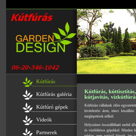
Kútfúrás
Kútfúrás, kúttisztítás,
Kútfúrás galéria
kútjavítás, vízkútfúrá
Kútfúrást vállalunk előre egyeztetett
Kútfúró gépek
kivitelezési áron, nincs kiszállás
meglepetések nélkül.
Videók
Helyszínen összeállítható mobil ál
és vízöblítéses gépekkel. Minden f
Partnerek
telekre, nem autóról fúrunk, így a