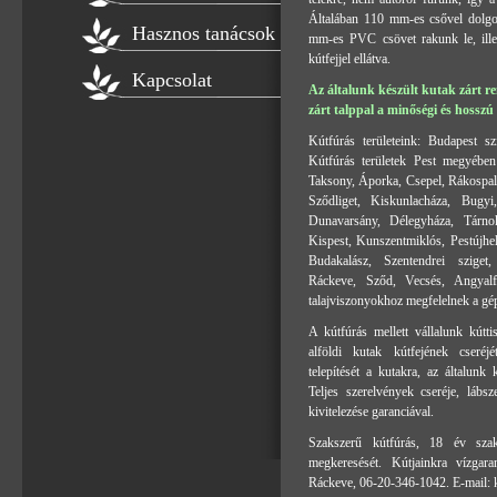
Általában 110 mm-es csővel dolgo
Hasznos tanácsok
mm-es PVC csövet rakunk le, ille
kútfejjel ellátva.
Kapcsolat
Az általunk készült kutak zárt r
zárt talppal a minőségi és hosszú
Kútfúrás területeink: Budapest sz
Kútfúrás területek Pest megyében
Taksony, Áporka, Csepel, Rákospal
Sződliget, Kiskunlacháza, Bugy
Dunavarsány, Délegyháza, Tárnok,
Kispest, Kunszentmiklós, Pestújhel
Budakalász, Szentendrei sziget,
Ráckeve, Sződ, Vecsés, Angyalf
talajviszonyokhoz megfelelnek a gé
A kútfúrás mellett vállalunk kúttis
alföldi kutak kútfejének cseréjé
telepítését a kutakra, az általunk 
Teljes szerelvények cseréje, lábsz
kivitelezése garanciával.
Szakszerű kútfúrás, 18 év szak
megkeresését. Kútjainkra vízgara
Ráckeve, 06-20-346-1042. E-mail: