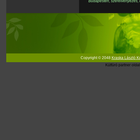
Budapesten, szerelvényezés, kú
Copyright © 2048
Kraska László Kú
Kútfúró partner olda