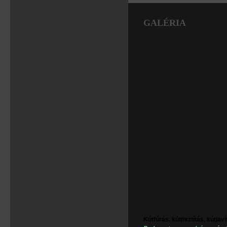
GALÉRIA
Kútfúrás, kúttisztítás, kútjav